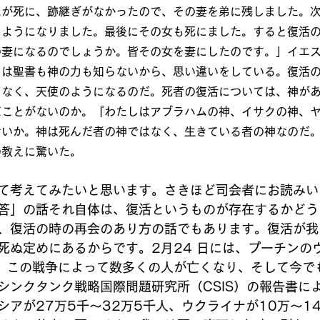
たが死に、跡継ぎがなかったので、その妻を弟に残しました。
じようになりました。最後にその女も死にました。すると復活
の妻になるのでしょうか。皆その女を妻にしたのです。」イエ
ちは聖書も神の力も知らないから、思い違いをしている。復活
もなく、天使のようになるのだ。死者の復活については、神が
だことがないのか。『わたしはアブラハムの神、イサクの神、
ないか。神は死んだ者の神ではなく、生きている者の神なのだ
の教えに驚いた。
て考えてみたいと思います。さきほど司会者にお読みい
答」の話それ自体は、復活というものが存在するかどう
、復活の時の再会のあり方の話でもあります。復活が我
死ぬ定めにあるからです。2月24 日には、プーチンの
。この戦争によって数多くの人が亡くなり、そして今で
シンクタンク戦略国際問題研究所（CSIS）の報告書に
シアが27万5千～32万5千人、ウクライナが10万～1