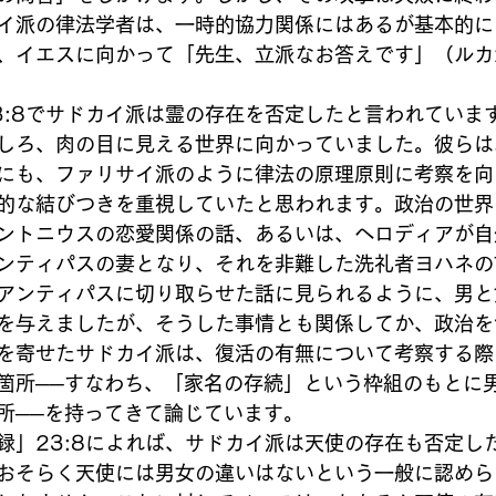
イ派の律法学者は、一時的協力関係にはあるが基本的に
、イエスに向かって「先生、立派なお答えです」（ルカ2
3:8でサドカイ派は霊の存在を否定したと言われていま
しろ、肉の目に見える世界に向かっていました。彼らは
にも、ファリサイ派のように律法の原理原則に考察を向
的な結びつきを重視していたと思われます。政治の世界
ントニウスの恋愛関係の話、あるいは、ヘロディアが自
ンティパスの妻となり、それを非難した洗礼者ヨハネの
アンティパスに切り取らせた話に見られるように、男と
を与えましたが、そうした事情とも関係してか、政治を
を寄せたサドカイ派は、復活の有無について考察する際
箇所──すなわち、「家名の存続」という枠組のもとに
所──を持ってきて論じています。
録」23:8によれば、サドカイ派は天使の存在も否定し
おそらく天使には男女の違いはないという一般に認めら