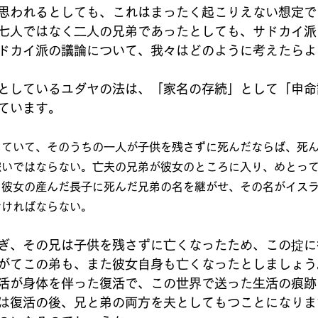
思われるとしても、これはまったく起こりえない想定で
七人ではなく二人の兄弟であったとしても、サドカイ派
ドカイ派の議論について、我々はどのように考えたらよ
としているユダヤの法は、「家名の存続」として「申命記
ています。
していて、そのうちの一人が子供を残さずに死んだならば、死
嫁いではならない。亡夫の兄弟が彼女のところに入り、めとっ
、彼女の産んだ長子に死んだ兄弟の名を継がせ、その名がイス
なければならない。
ぎ、その兄は子供を残さずに亡くなったため、この掟に
がてこの弟も、また彼女自身も亡くなったとしましょう
活が身体を伴った復活で、この世界で送った生活の痕跡
は復活の後、兄と弟の両方を夫としてもつことになりま