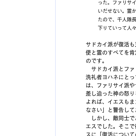
った。ファリサ
いだせない。霊
たので、千人隊
下りていって人
サドカイ派が復活も
使と霊のすべてを肯
のです。
　サドカイ派とファ
洗礼者ヨハネにとっ
は、ファリサイ派や
差し迫った神の怒り
よれば、イエスもま
なさい」と警告して
　しかし、敵同士で
エスでした。そこで
スに「復活について