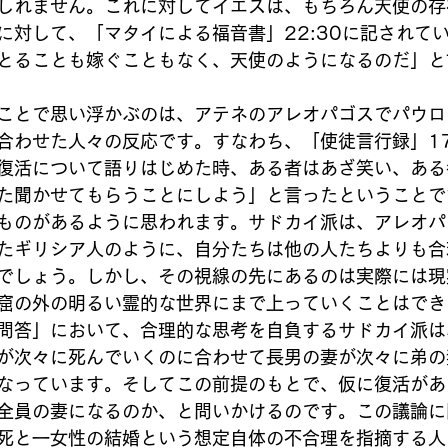
しれません。これに対してイエスは、もちろん天使の存
に対して、「マタイによる福音書」22:30に記されて
とることも嫁ぐこともなく、天使のようになるのだ」と
ことで思い浮かぶのは、アテネのアレオパゴスでパウロ
合わせた人々の反応です。すなわち、「使徒言行録」17
復活について語りはじめた時、ある者はあざ笑い、ある
た聞かせてもらうことにしよう」と言ったということで
ものがあるように思われます。サドカイ派は、アレオパ
たギリシア人のように、自分たちは他の人たちよりも合
でしょう。しかし、その視線の先にあるのは実際には現
窟の外の明るい霊的な世界にまで上っていくことはでき
問答」において、合理的な思考を自負するサドカイ派は
が次々に死んでいくのに合わせて長男の妻が次々に弟の
なっています。そしてこの前提のもとで、仮に復活があ
全員の妻になるのか、と問いかけるのです。この議論に
死と一女性の結婚という想定自体の不合理を指摘する人