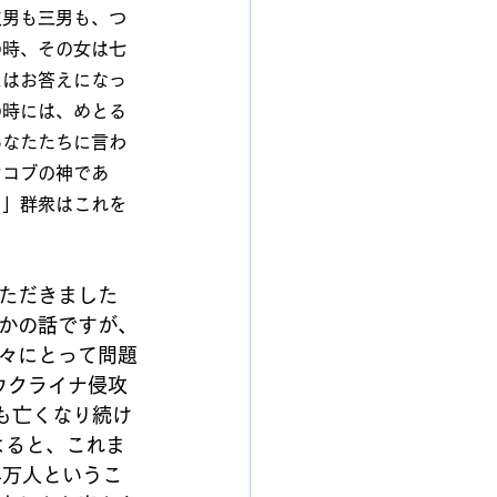
次男も三男も、つ
の時、その女は七
スはお答えになっ
の時には、めとる
あなたたちに言わ
ヤコブの神であ
。」群衆はこれを
ただきました
かの話ですが、
々にとって問題
ウクライナ侵攻
も亡くなり続け
よると、これま
4万人というこ