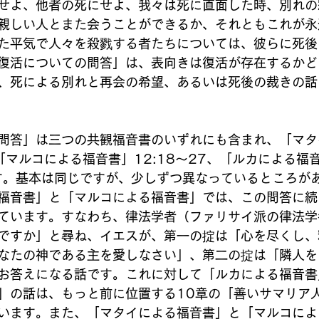
せよ、他者の死にせよ、我々は死に直面した時、別れの
親しい人とまた会うことができるか、それともこれが永
た平気で人々を殺戮する者たちについては、彼らに死後
復活についての問答」は、表向きは復活が存在するかど
、死による別れと再会の希望、あるいは死後の裁きの話
問答」は三つの共観福音書のいずれにも含まれ、「マタ
、「マルコによる福音書」12:18～27、「ルカによる福音
す。基本は同じですが、少しずつ異なっているところが
福音書」と「マルコによる福音書」では、この問答に続
ています。すなわち、律法学者（ファリサイ派の律法学
ですか」と尋ね、イエスが、第一の掟は「心を尽くし、
なたの神である主を愛しなさい」、第二の掟は「隣人を
お答えになる話です。これに対して「ルカによる福音書
」の話は、もっと前に位置する10章の「善いサマリア
います。また、「マタイによる福音書」と「マルコによ