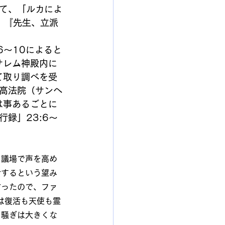
て、「ルカによ
、『先生、立派
6～10によると
サレム神殿内に
て取り調べを受
高法院（サンヘ
は事あるごとに
録」23:6～
、議場で声を高め
活するという望み
言ったので、ファ
は復活も天使も霊
、騒ぎは大きくな