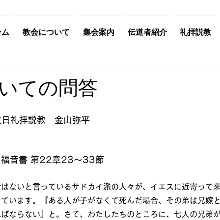
ーム
教会について
集会案内
伝道者紹介
礼拝説教
いての問答
 主日礼拝説教　金山弥平
福音書 第22章23～33節
活はないと言っているサドカイ派の人々が、イエスに近寄って
っています。『ある人が子がなくて死んだ場合、その弟は兄嫁
ねばならない』と。さて、わたしたちのところに、七人の兄弟