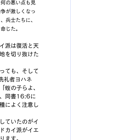
は何の悪い点も見
論争が激しくなっ
し、兵士たちに、
に命じた。
イ派は復活と天
地を切り抜けた
っても、そして
洗礼者ヨハネ
「蝮の子らよ、
同書16:6に
種によく注意し
していたのがイ
ドカイ派がイエ
ります。