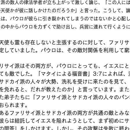
イ派の数人の律法学者が立ち上がって激しく論じ、「この人に
か天使かが彼に話しかけたのだろうか」と言った。こうして、
長は、パウロが彼らに引き裂かれてしまうのではないかと心配
々の中からパウロを力ずくで助け出し、兵営に連れて行くよう
天使も霊も存在しないと主張するのに対して、ファリサ
定していました。パウロは、その敵対関係を利用して窮
リサイ派はその両方が、パウロにとっても、イエスにと
ても敵でした。「マタイによる福音書」3:7によれば、
サドカイ派の人々が大勢、洗礼を受けに来たのを見て、
を免れると、だれが教えたのか」と言っています。また、
た弟子たちに「ファリサイ派とサドカイ派の人々のパン
おられます。
あるファリサイ派とサドカイ派の両方が共通の敵とみな
彼らは結託してイエスを陥れようとして、まず初めにサ
の問答」をしかけます。しかし、その攻撃は失敗に終わ