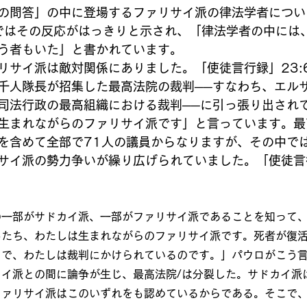
の問答」の中に登場するファリサイ派の律法学者につい
9 ではその反応がはっきりと示され、「律法学者の中には
う者もいた」と書かれています。
リサイ派は敵対関係にありました。「使徒言行録」23:
千人隊長が招集した最高法院の裁判──すなわち、エル
司法行政の最高組織における裁判──に引っ張り出され
生まれながらのファリサイ派です」と言っています。最
を含めて全部で71人の議員からなりますが、その中で
サイ派の勢力争いが繰り広げられていました。「使徒言行
の一部がサドカイ派、一部がファリサイ派であることを知って
弟たち、わたしは生まれながらのファリサイ派です。死者が復
とで、わたしは裁判にかけられているのです。」パウロがこう
カイ派との間に論争が生じ、最高法院/は分裂した。サドカイ派
ファリサイ派はこのいずれをも認めているからである。そこで