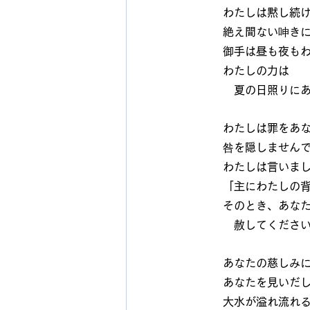
わたしは黙し続
絶え間ない呻き
御手は昼も夜も
わたしの力は
　夏の日照りに
わたしは罪をあ
咎を隠しません
わたしは言いま
「主にわたしの
そのとき、あな
　赦してくださ
あなたの慈しみ
あなたを見いだ
大水が溢れ流れ