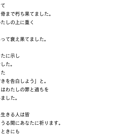
けて
に骨まで朽ち果てました。
わたしの上に重く
あって衰え果てました。
なたに示し
でした。
した
背きを告白しよう」と。
たはわたしの罪と過ちを
いました。
に生きる人は皆
しうる間にあなたに祈ります。
るときにも