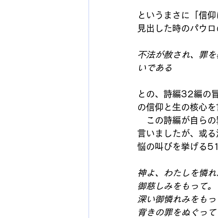
というまさに「信仰
見出した時のパウロ
不法が赦され、罪を
いである
との、詩編32編の
の信仰と生の核心を
　この詩編が自らの
言いましたが、或る
悩の叫びを挙げる5
神よ、わたしを憐れ
御慈しみをもって。
深い御憐れみをもっ
背きの罪をぬぐって