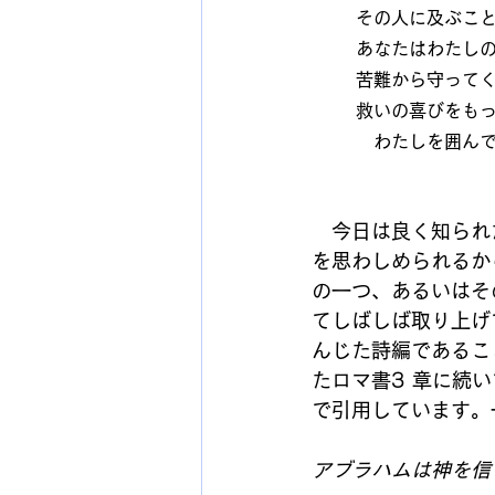
その人に及ぶこ
あなたはわたし
苦難から守って
救いの喜びをも
　わたしを囲ん
　今日は良く知られ
を思わしめられるか
の一つ、あるいはそ
てしばしば取り上げ
んじた詩編であるこ
たロマ書3 章に続
で引用しています。
アブラハムは神を信