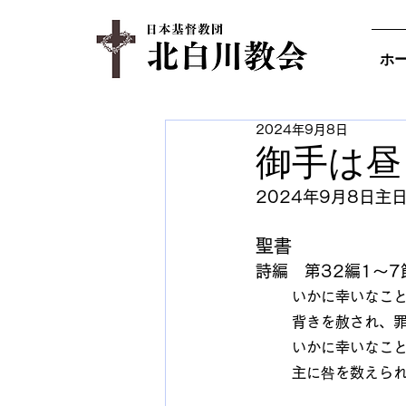
ホ
2024年9月8日
御手は昼
2024年9月8日主
聖書
詩編　第32編1～7
いかに幸いなこ
背きを赦され、
いかに幸いなこ
主に咎を数えら