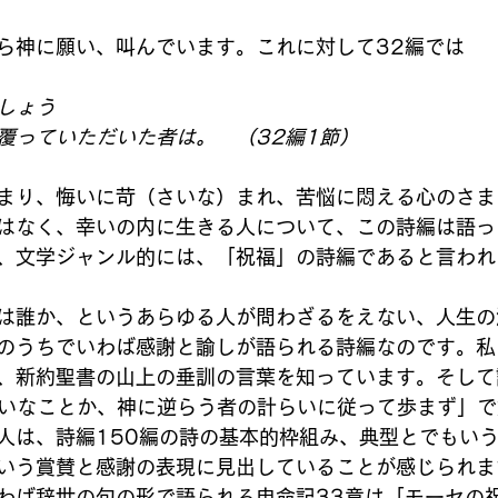
ら神に願い、叫んでいます。これに対して32編では
しょう
覆っていただいた者は。　（32編1節）
まり、悔いに苛（さいな）まれ、苦悩に悶える心のさま
はなく、幸いの内に生きる人について、この詩編は語っ
、文学ジャンル的には、「祝福」の詩編であると言われ
は誰か、というあらゆる人が問わざるをえない、人生の
のうちでいわば感謝と諭しが語られる詩編なのです。私
、新約聖書の山上の垂訓の言葉を知っています。そして
幸いなことか、神に逆らう者の計らいに従って歩まず」
人は、詩編150編の詩の基本的枠組み、典型とでもい
いう賞賛と感謝の表現に見出していることが感じられま
わば辞世の句の形で語られる申命記33章は「モーセの