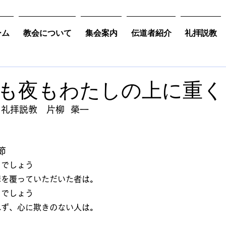
ーム
教会について
集会案内
伝道者紹介
礼拝説教
も夜もわたしの上に重く
日礼拝説教　
片柳  榮一
節
とでしょう
罪を覆っていただいた者は。
とでしょう
れず、心に欺きのない人は。