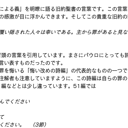
による義」を明瞭に語る旧約聖書の言葉です。この言葉
の感激が目に浮かんできます。そしてこの貴重な旧約の
覆い隠された人々は幸いである。主から罪があると見な
冒頭の言葉を引用しています。まさにパウロにとっても詩
言い表すものだったのです。　
罪を悔いる「悔い改めの詩編」の代表的なものの一つで
注解者も注意していますように、この詩編は自らの罪の
1編などとは少し違っています。51編では
んでください
て
ください。　（3節）